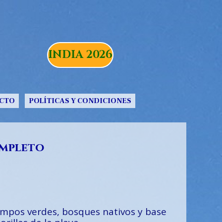
INDIA 2026
CTO
POLÍTICAS Y CONDICIONES
ompleto
campos verdes, bosques nativos y base