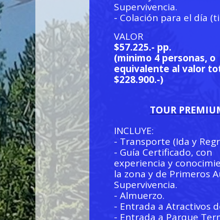
Supervivencia.
- Colación para el día (t
VALOR
$57.225.- pp.
(minimo 4 personas, o
equivalente al valor to
$228.900.-)
TOUR PREMIU
INCLUYE:
- Transporte (Ida y Reg
- Guía Certificado, con
experiencia y conocimi
la zona y de Primeros Au
Supervivencia.
- Almuerzo.
- Entrada a Atractivos d
- Entrada a Parque Ter