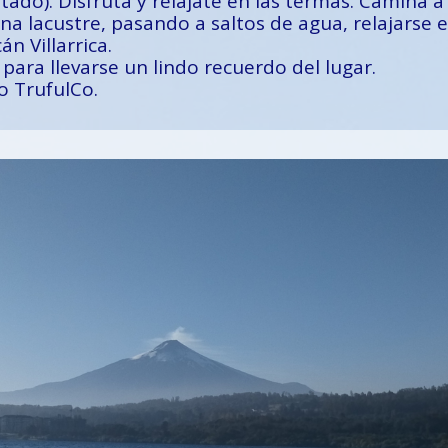
tado). Disfruta y relájate en las termas. Camina a o
na lacustre, pasando a saltos de agua, relajarse 
n Villarrica.
, para llevarse un lindo recuerdo del lugar.
o TrufulCo.