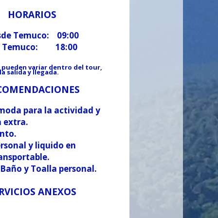
HORARIOS
esde Temuco: 09:00
 a Temuco: 18:00
 pueden variar dentro del tour,
a salida y llegada.
COMENDACIONES
moda para la actividad y
 extra.
ento.
rsonal y liquido en
ransportable.
 Baño y Toalla personal.
RVICIOS ANEXOS