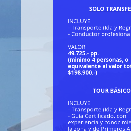
SOLO TRANSFE
INCLUYE:
- Transporte (Ida y Reg
- Conductor profesiona
VALOR
49.725.- pp.
(minimo 4 personas, o
equivalente al valor to
$198.900.-)
TOUR BÁSICO
INCLUYE:
- Transporte (Ida y Reg
- Guía Certificado, con
experiencia y conocimi
la zona y de Primeros Au