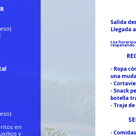
R
Salida d
reso)
Llegada
l
Los horarios
respetando l
RE
tal
- Ropa có
una muda
- Cortavi
- Snack pe
botella t
- Traje de
reso)
SE
entos en
- Comidas
xilios y