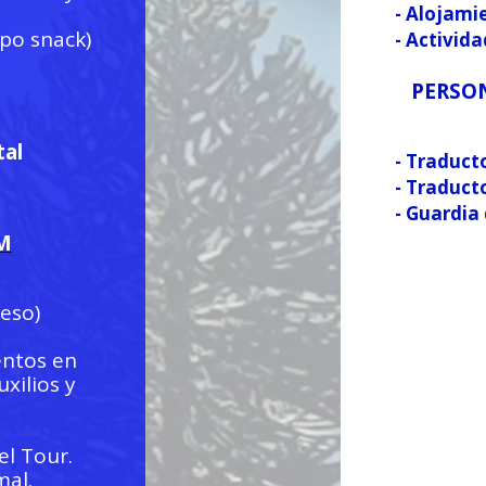
- Alojami
ipo snack)
- Activid
PERSO
tal
- Traducto
- Traduct
- Guardia
M
reso)
entos en
xilios y
el Tour.
mal.