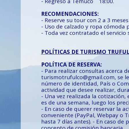
- Regreso a Temuco 18:00.
RECOMENDACIONES:
- Reserve su tour con 2 a 3 meses
- Uso de calzado y ropa cómoda p
- Toda vez contratado el servicio s
​POLÍTICAS DE TURISMO TRUFU
POLÍTICA DE RESERVA:
- Para realizar consultas acerca d
turismotrufulco@gmail.com, se le
número de identidad, País o Comun
actividad que desee realizar, dura
- Una vez realizada la cotización, 
es de una semana, luego los preci
- En caso de querer reservar la a
conveniente (PayPal, Webpay o Tra
hasta 7 días antes). - En caso de
concepto de comisión bancaria.