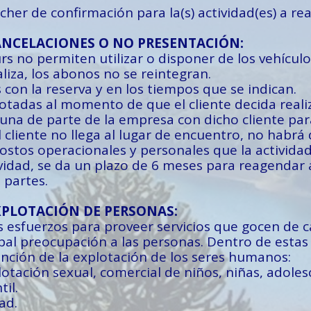
her de confirmación para la(s) actividad(es) a reali
ANCELACIONES O NO PRESENTACIÓN:
urs no permiten utilizar o disponer de los vehícu
aliza, los abonos no se reintegran.
s con la reserva y en los tiempos que se indican.
otadas al momento de que el cliente decida realiz
una de parte de la empresa con dicho cliente para 
el cliente no llega al lugar de encuentro, no habr
 costos operacionales y personales que la actividad
vidad, se da un plazo de 6 meses para reagendar a
partes.
XPLOTACIÓN DE PERSONAS:
uerzos para proveer servicios que gocen de ca
 preocupación a las personas. Dentro de estas a
ción de la explotación de los seres humanos:
tación sexual, comercial de niños, niñas, adoles
il.
ad.