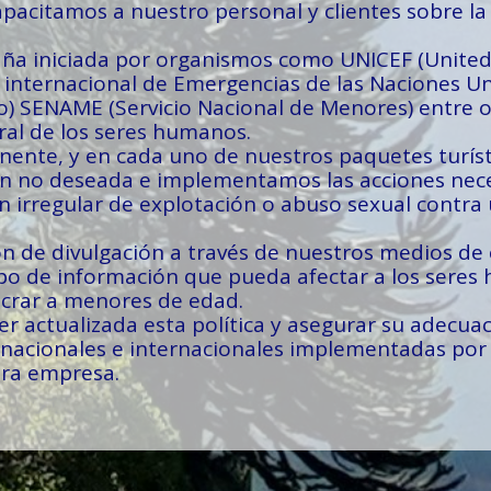
apacitamos a nuestro personal y clientes sobre l
ña iniciada por organismos como UNICEF (United
nternacional de Emergencias de las Naciones Uni
o) SENAME (Servicio Nacional de Menores) entre o
oral de los seres humanos.
nte, y en cada uno de nuestros paquetes turístic
n no deseada e implementamos las acciones neces
n irregular de explotación o abuso sexual contra
n de divulgación a través de nuestros medios de
ipo de información que pueda afectar a los seres
ucrar a menores de edad.
ctualizada esta política y asegurar su adecuaci
s nacionales e internacionales implementadas po
tra empresa.