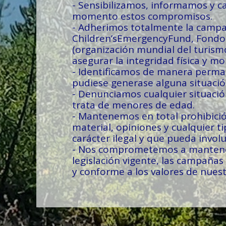
- Sensibilizamos, informamos y c
momento estos compromisos.
- Adherimos totalmente la campa
Children’sEmergencyFund, Fondo i
(organización mundial del turism
asegurar la integridad física y m
- Identificamos de manera permane
pudiese generase alguna situació
- Denunciamos cualquier situació
trata de menores de edad.
- Mantenemos en total prohibició
material, opiniones y cualquier t
carácter ilegal y que pueda invol
- Nos comprometemos a mantener a
legislación vigente, las campaña
y conforme a los valores de nues