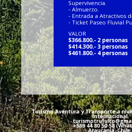
Supervivencia.
- Almuerzo.
- Entrada a Atractivos d
- Ticket Paseo Fluvial P
VALOR
$366.800.- 2 personas
$414.300.- 3 personas
$461.800.- 4 personas
Turismo Aventura y Transporte a nivel
Internacional
turismotrufulco@gma
+569 44 80 50 58 (Wha
Araucanía, Chile.