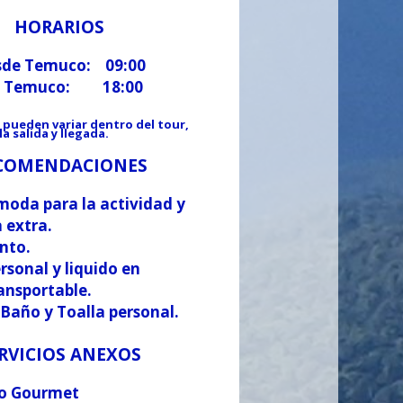
HORARIOS
esde Temuco: 09:00
 a Temuco: 18:00
 pueden variar dentro del tour,
a salida y llegada.
COMENDACIONES
moda para la actividad y
 extra.
ento.
rsonal y liquido en
ransportable.
 Baño y Toalla personal.
RVICIOS ANEXOS
zo Gourmet