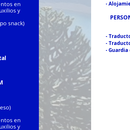
entos en
- Alojami
xilios y
PERSO
ipo snack)
- Traducto
- Traduct
- Guardia
tal
M
reso)
entos en
xilios y