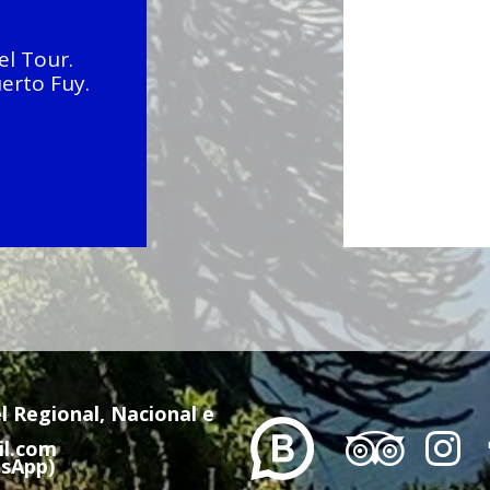
el Tour.
uerto Fuy.
 Regional, Nacional e


il.com
tsApp)