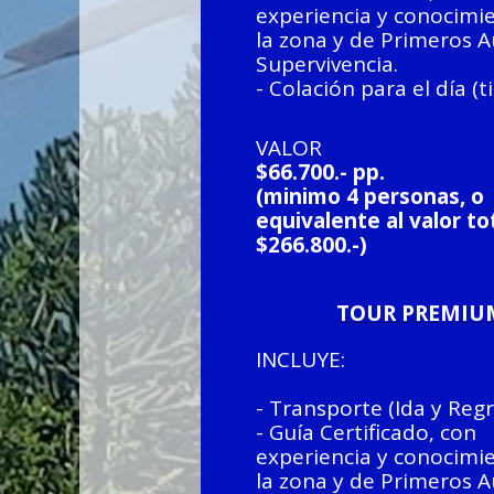
experiencia y conocimi
la zona y de Primeros Au
Supervivencia.
- Colación para el día (t
VALOR
$66.700.- pp.
(minimo 4 personas, o
equivalente al valor to
$266.800.-)
TOUR PREMIU
INCLUYE:
- Transporte (Ida y Reg
- Guía Certificado, con
experiencia y conocimi
la zona y de Primeros Au