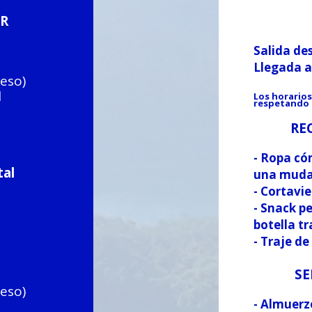
R
Salida d
Llegada
reso)
l
Los horarios
respetando l
RE
- Ropa có
tal
una muda
- Cortavi
- Snack pe
botella t
- Traje de
SE
reso)
- Almuer